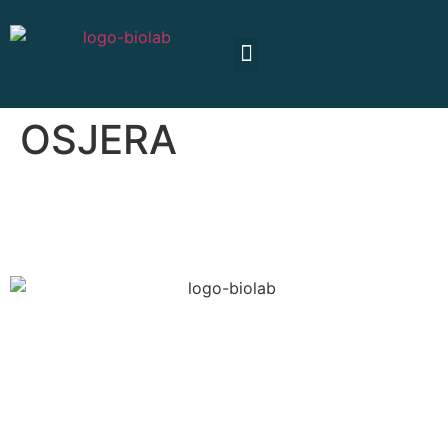
Biolab Institucional
Centros de Atención Biolab
OSJERA